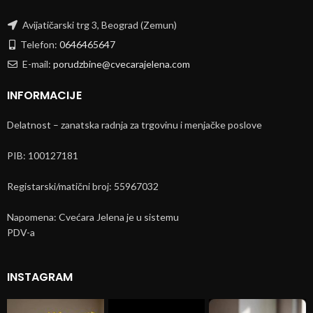
Avijatičarski trg 3, Beograd (Zemun)
Telefon:
0646465647
E-mail:
porudzbine@cvecarajelena.com
INFORMACIJE
Delatnost – zanatska radnja za trgovinu i menjačke poslove
PIB: 100127181
Registarski/matični broj: 55967032
Napomena: Cvećara Jelena je u sistemu
PDV-a
INSTAGRAM