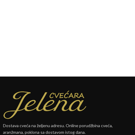
Dostava cveća na željenu adresu. Online porudžbina cveća,
aranžmana, poklona sa dostavom istog dana.