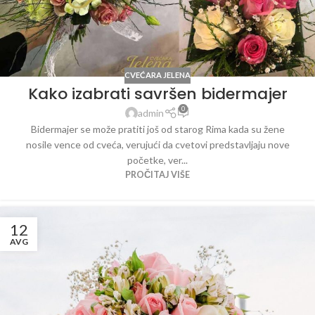
CVEĆARA JELENA
Kako izabrati savršen bidermajer
0
admin
Bidermajer se može pratiti još od starog Rima kada su žene
nosile vence od cveća, verujući da cvetovi predstavljaju nove
početke, ver...
PROČITAJ VIŠE
12
AVG