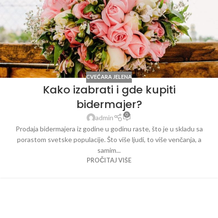
CVEĆARA JELENA
Kako izabrati i gde kupiti
bidermajer?
0
admin
Prodaja bidermajera iz godine u godinu raste, što je u skladu sa
porastom svetske populacije. Što više ljudi, to više venčanja, a
samim...
PROČITAJ VIŠE