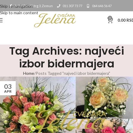
Skip to navigation
Avijatičarski trg 3, Zemun
011 307 73 77
064 646 56 47
Skip to main content
0
0.00
RS
Tag Archives: najveći
izbor bidermajera
Home
Posts Tagged "najveći izbor bidermajera"
03
APR