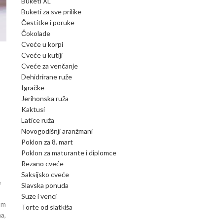
Buketi XL
Buketi za sve prilike
Čestitke i poruke
Čokolade
Cveće u korpi
Cveće u kutiji
Cveće za venčanje
Dehidrirane ruže
Igračke
Jerihonska ruža
Kaktusi
Latice ruža
Novogodišnji aranžmani
Poklon za 8. mart
Poklon za maturante i diplomce
Rezano cveće
Saksijsko cveće
e
Slavska ponuda
Suze i venci
tom
Torte od slatkiša
ma,