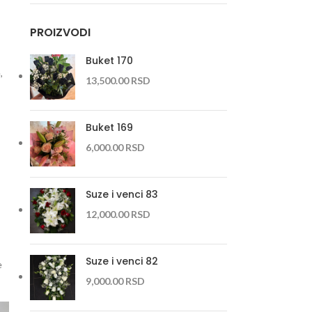
PROIZVODI
Buket 170
,
13,500.00
RSD
Buket 169
6,000.00
RSD
Suze i venci 83
12,000.00
RSD
Suze i venci 82
e
9,000.00
RSD