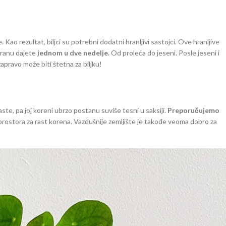
 Kao rezultat, biljci su potrebni dodatni hranljivi sastojci. Ove hranljive
hranu dajete
jednom u dve nedelje.
Od proleća do jeseni. Posle jeseni i
zapravo može biti štetna za biljku!
ste, pa joj koreni ubrzo postanu suviše tesni u saksiji.
Preporučujemo
e prostora za rast korena. Vazdušnije zemljište je takođe veoma dobro za