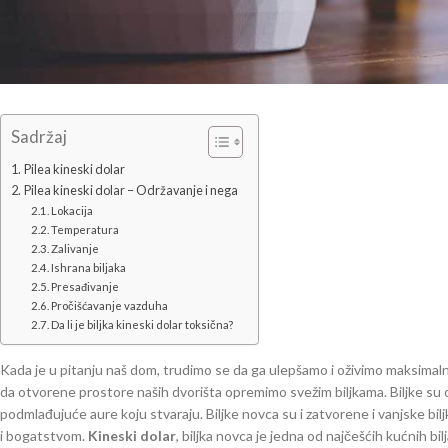
Sadržaj
Pilea kineski dolar
Pilea kineski dolar – Održavanje i nega
Lokacija
Temperatura
Zalivanje
Ishrana biljaka
Presađivanje
Pročišćavanje vazduha
Da li je biljka kineski dolar toksična?
Kada je u pitanju naš dom, trudimo se da ga ulepšamo i oživimo maksimalno
da otvorene prostore naših dvorišta opremimo svežim biljkama. Biljke su o
podmlađujuće aure koju stvaraju. Biljke novca su i zatvorene i vanjske bil
i bogatstvom.
Kineski dolar
, biljka novca je jedna od najčešćih kućnih 