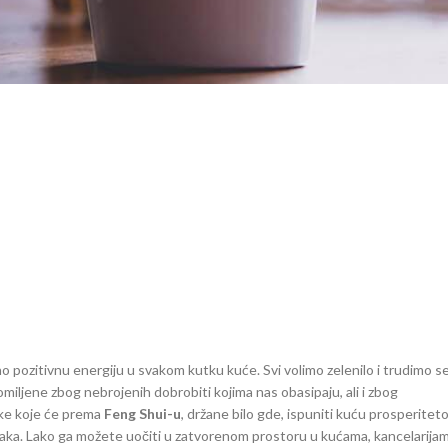
 pozitivnu energiju u svakom kutku kuće. Svi volimo zelenilo i trudimo s
miljene zbog nebrojenih dobrobiti kojima nas obasipaju, ali i zbog
jke koje će prema
Feng Shui-u
, držane bilo gde, ispuniti kuću prosperite
biljaka. Lako ga možete uočiti u zatvorenom prostoru u kućama, kancelarija