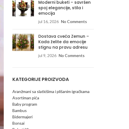
Moderni buketi – savršen
spoj elegancije, stila i
emocija
jul 16, 2026
No Comments
Dostava cveća Zemun –
Kada želite da emocije
stignu na pravu adresu
jul 9, 2026
No Comments
KATEGORIJE PROIZVODA
Aranžmani sa slatkišima i plišanim igračkama
Asortiman pića
Baby program
Bambus
Bidermajeri
Bonsai