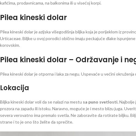
kafićima, prodavnicama, na balkonima ili u visećoj korpi.
Pilea kineski dolar
Pilea kineski dolar je azijska višegodišnja biljka koja je porijeklom iz provi
Urticaceae. Biljke u ovoj porodici obično imaju peckajuće dlake ispunjene 
korovskim.
Pilea kineski dolar – Održavanje i n
Pilea kineski dolar je otporna i laka za negu. Uspevaće u većini okruženja
Lokacija
Biljka kineski dolar voli da se nalazi na mestu
sa puno svetlosti.
Najbolje 
prozora na zapadu ili istoku. Naravno, moguće je i mesto blizu juga. Uverit
severa verovatno ima premalo svetla. Ne zaboravite da rotirate biljku. Bil
strane i to je ono što želite da sprečite.