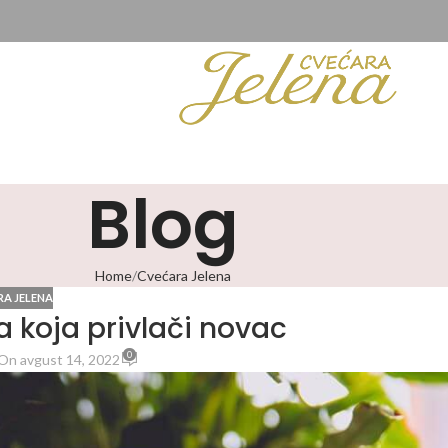
Blog
Home
Cvećara Jelena
A JELENA
ka koja privlači novac
0
On avgust 14, 2022