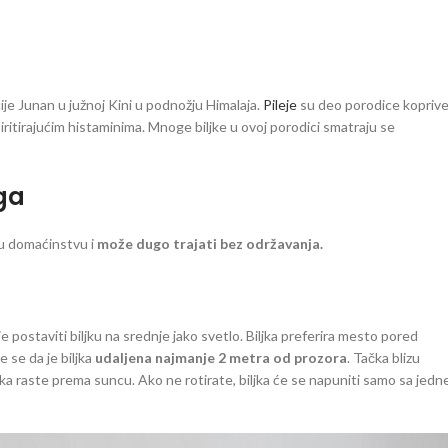
ncije Junan u južnoj Kini u podnožju Himalaja.
Pileje
su deo porodice koprive
iritirajućim histaminima. Mnoge biljke u ovoj porodici smatraju se
ega
 u domaćinstvu i
može dugo trajati bez održavanja.
je postaviti biljku na srednje jako svetlo. Biljka preferira mesto pored
e se da je biljka
udaljena najmanje 2 metra od prozora
. Tačka blizu
jka raste prema suncu. Ako ne rotirate, biljka će se napuniti samo sa jedn