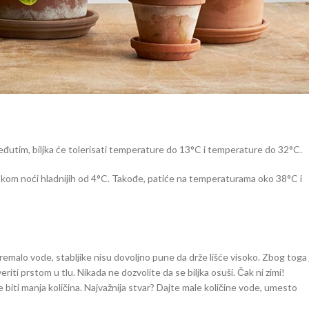
eđutim, biljka će tolerisati temperature do 13°C i temperature do 32°C.
okom noći hladnijih od 4°C. Takođe, patiće na temperaturama oko 38°C i
premalo vode, stabljike nisu dovoljno pune da drže lišće visoko. Zbog toga 
iti prstom u tlu. Nikada ne dozvolite da se biljka osuši. Čak ni zimi!
e biti manja količina. Najvažnija stvar? Dajte male količine vode, umesto