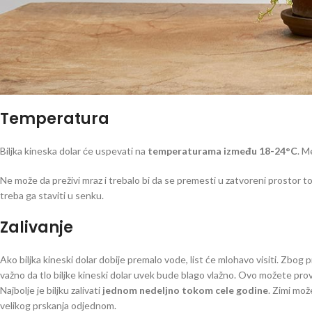
Temperatura
Biljka kineska dolar će uspevati na
temperaturama između 18-24°C
. M
Ne može da preživi mraz i trebalo bi da se premesti u zatvoreni prostor t
treba ga staviti u senku.
Zalivanje
Ako biljka kineski dolar dobije premalo vode, list će mlohavo visiti. Zbog 
važno da tlo biljke kineski dolar uvek bude blago vlažno. Ovo možete prover
Najbolje je biljku zalivati
jednom nedeljno tokom cele godine
. Zimi mož
velikog prskanja odjednom.