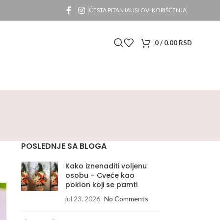
ČESTA PITANJA
USLOVI KORIŠĆENJA
0
/
0.00
RSD
POSLEDNJE SA BLOGA
Kako iznenaditi voljenu
osobu – Cveće kao
poklon koji se pamti
jul 23, 2026
No Comments