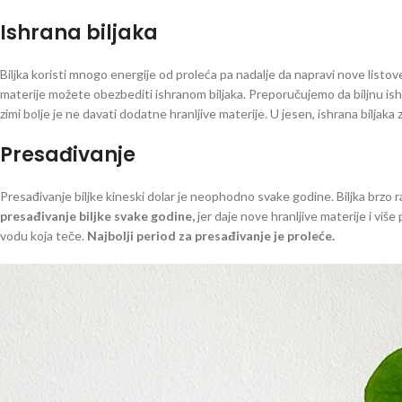
Ishrana biljaka
Biljka koristi mnogo energije od proleća pa nadalje da napravi nove listove.
materije možete obezbediti ishranom biljaka. Preporučujemo da biljnu is
zimi bolje je ne davati dodatne hranljive materije. U jesen, ishrana biljaka 
Presađivanje
Presađivanje biljke kineski dolar je neophodno svake godine. Biljka brzo ra
presađivanje biljke svake godine,
jer daje nove hranljive materije i viš
vodu koja teče.
Najbolji period za presađivanje je proleće.