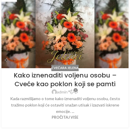
CVEĆARA JELENA
Kako iznenaditi voljenu osobu –
Cveće kao poklon koji se pamti
0
admin
Kada razmišljamo o tome kako iznenaditi voljenu osobu, često
tražimo poklon koji će ostaviti snažan utisak i izazvati iskrene
emocije. ...
PROČITAJ VIŠE