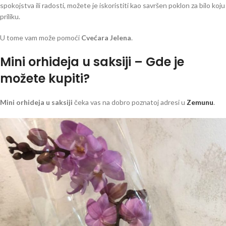
spokojstva ili radosti, možete je iskoristiti kao savršen poklon za bilo koju
priliku.
U tome vam može pomoći
Cvećara Jelena
.
Mini orhideja u saksiji – Gde je
možete kupiti?
Mini orhideja u saksiji
čeka vas na dobro poznatoj adresi u
Zemunu
.