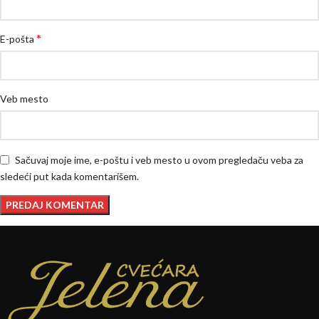
*
E-pošta
Veb mesto
Sačuvaj moje ime, e-poštu i veb mesto u ovom pregledaču veba za
sledeći put kada komentarišem.