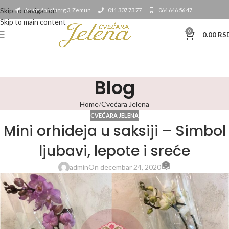
Skip to navigation
Avijatičarski trg 3, Zemun
011 307 73 77
064 646 56 47
Skip to main content
0
0.00
RS
Blog
Home
Cvećara Jelena
CVEĆARA JELENA
Mini orhideja u saksiji – Simbol
ljubavi, lepote i sreće
0
admin
On decembar 24, 2020