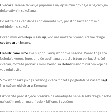
Cvećara Jelena
za vas je pripremila najlepše mini orhideje u najdivnijim,
dekorativnim saksijama.
Posetite nas već danas i oplemenite svoj prostor savršenom mini
orhidejom u saksiji.
Pored
mini orhideja u saksiji
, kod nas možete pronaći i razne druge
cvetne aranžmane
.
Dehidrirane ruže
sve su popularniji izbor ove sezone. Pored toga što
izgledaju veoma lepo, one će godinama ostati u istom obliku. U našoj
cvećari, možete pronaći i
mini zvono sa dehidriranom ružom
koje će
vas oduševiti.
Širok izbor saksijskog i rezanog cveća možete pogledati na našem
sajtu
ili u
našem objektu u Zemunu
.
Iskoristite predstojeće praznike da obradujete sebe ili sebi drage osobe
najlepšim poklonima prirode – biljkama i cvećem.
Izmamite osmehe i ulepšajte sivilo zimskog perioda nekom već danas!