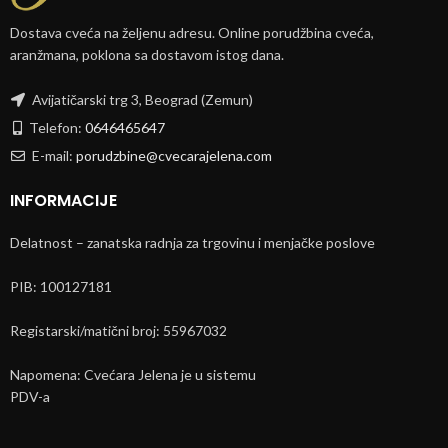
Dostava cveća na željenu adresu. Online porudžbina cveća,
aranžmana, poklona sa dostavom istog dana.
Avijatičarski trg 3, Beograd (Zemun)
Telefon:
0646465647
E-mail:
porudzbine@cvecarajelena.com
INFORMACIJE
Delatnost – zanatska radnja za trgovinu i menjačke poslove
PIB: 100127181
Registarski/matični broj: 55967032
Napomena: Cvećara Jelena je u sistemu
PDV-a