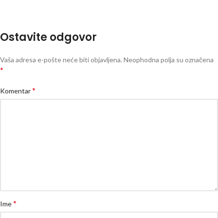
Ostavite odgovor
Vaša adresa e-pošte neće biti objavljena.
Neophodna polja su označena
*
*
Komentar
*
Ime