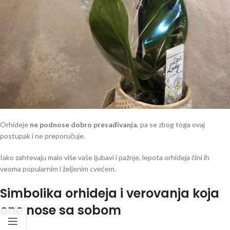
Orhideje
ne podnose dobro presađivanja
, pa se zbog toga ovaj
postupak i ne preporučuje.
Iako zahtevaju malo više vaše ljubavi i pažnje, lepota orhideja čini ih
veoma popularnim i željenim cvećem.
Simbolika orhideja i verovanja koja
one nose sa sobom