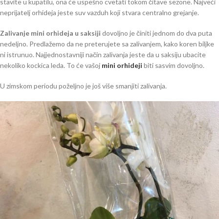
stavite u kupatilu, ona će uspešno cvetati tokom čitave sezone. Najveći
neprijatelj orhideja jeste suv vazduh koji stvara centralno grejanje.
Zalivanje mini orhideja u saksiji
dovoljno je činiti jednom do dva puta
nedeljno. Predlažemo da ne preterujete sa zalivanjem, kako koren biljke
ni istrunuo. Najjednostavniji način zalivanja jeste da u saksiju ubacite
nekoliko kockica leda. To će vašoj
mini orhideji
biti sasvim dovoljno.
U zimskom periodu poželjno je još više smanjiti zalivanja.