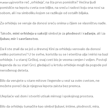
Kada izgovorite reč „orhideja“, na šta prvo pomislite? Većina ljudi
pomisliće na lepotu cveta ove biljke, na sreću i radost koju ona nosi sa
sobom, ali i na simboliku kojom se razlikuje od ostalih biljaka.
Za orhideju se veruje da donosi sreću onima u čijem se vlasništvu nađe.
Takođe,
mini orhideja u saksiji
simbol je za
plodnost
i
rađanje
, ali i za
ljubav, mir i savršenstvo
.
Da li ste znali da se još u drevnoj Kini za orhideju verovalo da donosi
veliko potomstvo? U te svrhe, koristila su se i eterična ulja i mirisi na bazi
orhideje. I u staroj Grčkoj, ovaj cvet bio je veoma cenjen i voljen. Postoji
legenda da su stari Grci, gledajući u krtolu orhideje mogli da pogode pol
nerođenog deteta.
Bilo da verujete u stare mitove i legende u vezi sa ovim cvetom, ne
možete poreći da je njegova lepota zaista bez premca.
Ulepšaće vaš dom i stvoriti utisak mirnog i spokojnog prostora.
Bilo da orhideju tumačite kao simbol ljubavi, intime, plodnosti, mira,