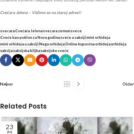
Cvećara Jelena – Vidimo se na staroj adresi!
cvecara
Cvećara Jelena
cvecara zemun
cvece
Cveće kao poklon za Novu godinu
cveće u saksiji
mini orhideja
mini orhideja u saksiji
Nega orhideja
Online kupovina orhideja
orhideja
saksija
saksijska biljka
saksijsko cveće
Newer
Older
Related Posts
23
JUL