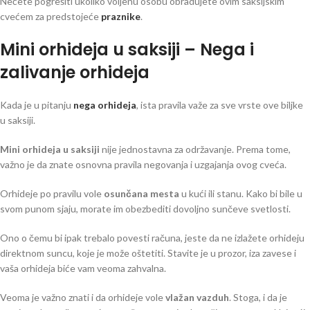
Nećete pogrešiti ukoliko voljenu osobu obradujete ovim saksijskim
cvećem za predstojeće
praznike
.
Mini orhideja u saksiji – Nega i
zalivanje orhideja
Kada je u pitanju
nega orhideja
, ista pravila važe za sve vrste ove biljke
u saksiji.
Mini orhideja u saksiji
nije jednostavna za održavanje. Prema tome,
važno je da znate osnovna pravila negovanja i uzgajanja ovog cveća.
Orhideje po pravilu vole
osunčana mesta
u kući ili stanu. Kako bi bile u
svom punom sjaju, morate im obezbediti dovoljno sunčeve svetlosti.
Ono o čemu bi ipak trebalo povesti računa, jeste da ne izlažete orhideju
direktnom suncu, koje je može oštetiti. Stavite je u prozor, iza zavese i
vaša orhideja biće vam veoma zahvalna.
Veoma je važno znati i da orhideje vole
vlažan vazduh
. Stoga, i da je