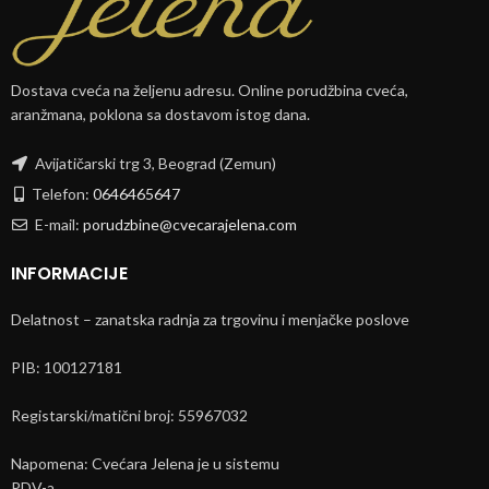
Dostava cveća na željenu adresu. Online porudžbina cveća,
aranžmana, poklona sa dostavom istog dana.
Avijatičarski trg 3, Beograd (Zemun)
Telefon:
0646465647
E-mail:
porudzbine@cvecarajelena.com
INFORMACIJE
Delatnost – zanatska radnja za trgovinu i menjačke poslove
PIB: 100127181
Registarski/matični broj: 55967032
Napomena: Cvećara Jelena je u sistemu
PDV-a