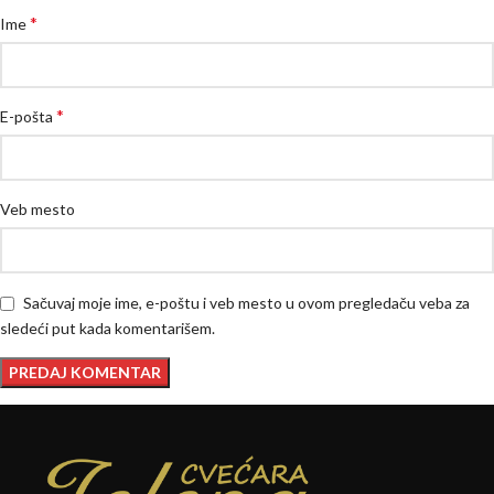
*
Ime
*
E-pošta
Veb mesto
Sačuvaj moje ime, e-poštu i veb mesto u ovom pregledaču veba za
sledeći put kada komentarišem.