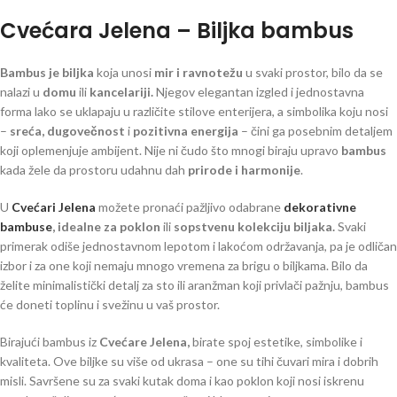
Cvećara Jelena – Biljka bambus
Bambus je biljka
koja unosi
mir i ravnotežu
u svaki prostor, bilo da se
nalazi u
domu
ili
kancelariji.
Njegov elegantan izgled i jednostavna
forma lako se uklapaju u različite stilove enterijera, a simbolika koju nosi
–
sreća, dugovečnost
i
pozitivna energija
– čini ga posebnim detaljem
koji oplemenjuje ambijent. Nije ni čudo što mnogi biraju upravo
bambus
kada žele da prostoru udahnu dah
prirode i harmonije
.
U
Cvećari Jelena
možete pronaći pažljivo odabrane
dekorativne
bambuse
, idealne za poklon
ili
sopstvenu kolekciju biljaka.
Svaki
primerak odiše jednostavnom lepotom i lakoćom održavanja, pa je odličan
izbor i za one koji nemaju mnogo vremena za brigu o biljkama. Bilo da
želite minimalistički detalj za sto ili aranžman koji privlači pažnju, bambus
će doneti toplinu i svežinu u vaš prostor.
Birajući bambus iz
Cvećare Jelena,
birate spoj estetike, simbolike i
kvaliteta. Ove biljke su više od ukrasa – one su tihi čuvari mira i dobrih
misli. Savršene su za svaki kutak doma i kao poklon koji nosi iskrenu