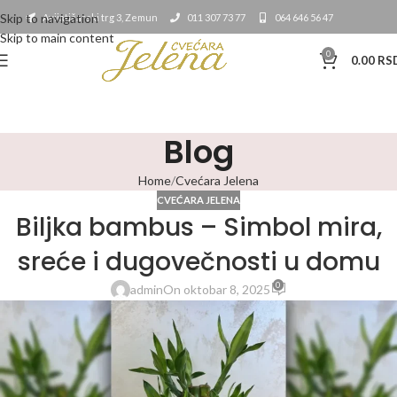
Skip to navigation
Avijatičarski trg 3, Zemun
011 307 73 77
064 646 56 47
Skip to main content
0
0.00
RS
Blog
Home
Cvećara Jelena
CVEĆARA JELENA
Biljka bambus – Simbol mira,
sreće i dugovečnosti u domu
0
admin
On oktobar 8, 2025