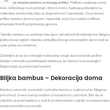
Bambus je idealan poklon za mnoge prilike
. Prilikom useljenja u novi
dom, simbolizuje novi početak i donosi sreću. Kada ga poklanjate na
rođendan, predstavlja želju za dugovečnost i ispunjenje. Za poslovne
prilike, bambus donosi uspeh i napredak, pa je čest poklon prilikom
otvaranja firmi ili potpisivanja ugovora.
Takođe, bambus se poklanja i kao gest zahvalnosti ili prijateljstva. Njegov
jednostavan izgled i duboka simbolika čine ga univerzalnim darom koji se
uvek prima sa osmehom.
Zanimljivo je da se u mnogim kulturama veruje da je početak godine
idealan trenutak za poklanjanje bambusa, jer donosi novu energiju i
blagostanje za predstojeći period.
Biljka bambus – Dekoracija doma
Bambus unosi mir, ravnotežu i prirodnu lepotu u svaki prostor. Njegova
prisutnost stvara osećaj svežine i povezanosti s prirodom. Bilo da se
odlučite za pravi bambus u vodi ili za dekorativni u saksiji, on momentalno
menja atmosferu prostorije.