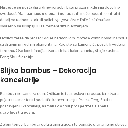
Najčešće se postavlja u dnevnoj sobi, blizu prozora, gde ima dovoljno
svetlosti.
Mali bambus u elegantnoj posudi
može postati centralni
detalj na radnom stolu ili polici. Njegove čiste linije i minimalizam
savršeno se uklapaju u savremeni dizajn enterijera.
Ukoliko želite da prostor odiše harmonijom, možete kombinovati bambus
sa drugim prirodnim elementima. Kao što su kamenčići, pesak ili vodena
fontana. Ova kombinacija stvara efekat balansa i mira, što je suština
Feng Shui filozofije.
Biljka bambus –
Dekoracija
kancelarije
Bambus nije samo za dom. Odličan je i za poslovni prostor, jer stvara
prijatnu atmosferu i podstiče koncentraciju. Prema Feng Shui-u,
postavljen u kancelariji,
bambus donosi prosperitet, uspeh i
stabilnost u poslu
.
Zeleni tonovi bambusa deluju umirujuće, što pomaže u smanjenju stresa.