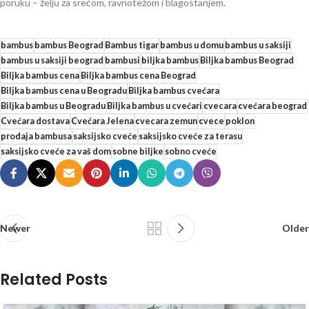
poruku – želju za srećom, ravnotežom i blagostanjem.
bambus
bambus Beograd
Bambus tigar
bambus u domu
bambus u saksiji
bambus u saksiji beograd
bambusi
biljka bambus
Biljka bambus Beograd
Biljka bambus cena
Biljka bambus cena Beograd
Biljka bambus cena u Beogradu
Biljka bambus cvećara
Biljka bambus u Beogradu
Biljka bambus u cvećari
cvecara
cvećara beograd
Cvećara dostava
Cvećara Jelena
cvecara zemun
cvece
poklon
prodaja bambusa
saksijsko cveće
saksijsko cveće za terasu
saksijsko cveće za vaš dom
sobne biljke
sobno cveće
Newer
Older
Related Posts