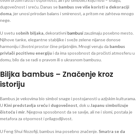
svom brzom rastu i otpornosti, ali i po simbolici koju nosi – snagu,
dugovečnost i sreću. Danas se
bambus sve više koristi u dekoraciji
doma
, jer unosi prirodan balans i smirenost, a pritom ne zahteva mnogo
nege.
U svetu
sobnih biljaka,
dekorativni
bambusi
zauzimaju posebno mesto.
Njihove tanke, elegantne stabljike i sveže zelene nijanse donose
harmoniju i životni prostor čine prijatnijim. Mnogi veruju da
bambus
privlači pozitivnu energiju
i da ima sposobnost da pročisti atmosferu u
domu, bilo da se radi o pravom ili o ukrasnom bambusu.
Biljka bambus – Značenje kroz
istoriju
Bambus je vekovima bio simbol snage i postojanosti u azijskim kulturama.
U
Kini predstavlja sreću i dugovečnost
, dok u
Japanu simbolizuje
čistoću i mir
. Njegova sposobnost da se savije, ali ne i slomi, postala je
metafora za otpornost i prilagodljivost.
U Feng Shui filozofiji, bambus ima posebno značenje.
Smatra se da