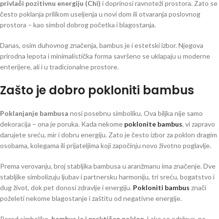
privlači pozitivnu energiju (Chi)
i doprinosi ravnoteži prostora. Zato se
često poklanja prilikom useljenja u novi dom ili otvaranja poslovnog
prostora – kao simbol dobrog početka i blagostanja.
Danas, osim duhovnog značenja, bambus je i estetski izbor. Njegova
prirodna lepota i minimalistička forma savršeno se uklapaju u moderne
enterijere, ali i u tradicionalne prostore.
Zašto je dobro pokloniti bambus
Poklanjanje bambusa
nosi posebnu simboliku. Ova biljka nije samo
dekoracija – ona je poruka. Kada nekome
poklonite bambus
, vi zapravo
darujete sreću, mir i dobru energiju. Zato je često izbor za poklon dragim
osobama, kolegama ili prijateljima koji započinju novo životno poglavlje.
Prema verovanju, broj stabljika bambusa u aranžmanu ima značenje. Dve
stabljike simbolizuju ljubav i partnersku harmoniju, tri sreću, bogatstvo i
dug život, dok pet donosi zdravlje i energiju.
Pokloniti bambus
znači
poželeti nekome blagostanje i zaštitu od negativne energije.
Pored simbolike,
bambus je i praktičan poklon
. Lako se održava, ne