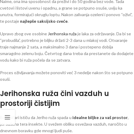
Naime, ona ima sposobnost da preživi i do 50 godina bez vode. Tada
cvetovi i listovi uvenu i opadnu, a grane se potpuno osuše, uviju ka
unutra, formirajući okruglu loptu. Nakon zalivanja ozeleni i ponovo “oživi”,
te postaje
najlepše saksijsko cveće
.
Upravo zbog ove osobine
Jerihonska ruža
je laka za održavanje. Da bi se
“probudila”, potrebno je biljku držati 2-3 dana u mlakoj vodi. Otvaranje
traje najmanje 2 sata, a maksimalno 3 dana i postepeno dobija
smaragdno zelenu boju. Četvrtog dana treba da prestanete da dodajete
vodu kako bi ruža počela da se zatvara.
Proces oživljavanja možete ponoviti već 3 nedelje nakon što se potpuno
osuši.
Jerihonska ruža čini vazduh u
prostoriji čistijim
Botaničari ističu da Jeriho ruža spada u
idealne biljke za vaš prostor
,
jer sušena tera insekte. U svežem obliku osvežava vazduh, naročito u
dnevnom boravku gde mnogi ljudi puše.