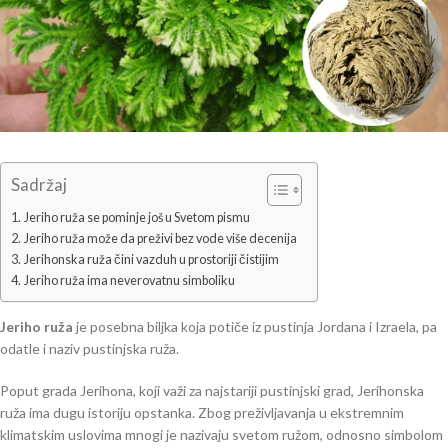
Sadržaj
Jeriho ruža se pominje još u Svetom pismu
Jeriho ruža može da preživi bez vode više decenija
Jerihonska ruža čini vazduh u prostoriji čistijim
Jeriho ruža ima neverovatnu simboliku
Jeriho ruža
je posebna biljka koja potiče iz pustinja Jordana i Izraela, pa
odatle i naziv pustinjska ruža.
Poput grada Jerihona, koji važi za najstariji pustinjski grad, Jerihonska
ruža ima dugu istoriju opstanka. Zbog preživljavanja u ekstremnim
klimatskim uslovima mnogi je nazivaju svetom ružom, odnosno simbolom