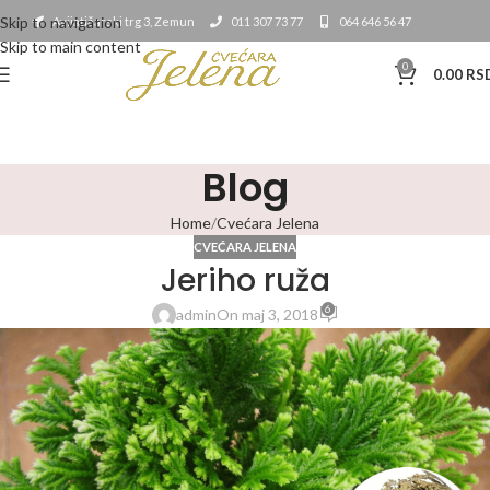
Skip to navigation
Avijatičarski trg 3, Zemun
011 307 73 77
064 646 56 47
Skip to main content
0
0.00
RS
Blog
Home
Cvećara Jelena
CVEĆARA JELENA
Jeriho ruža
6
admin
On maj 3, 2018