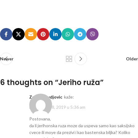
Newer
Older
6 thoughts on “
Jeriho ruža
”
Zorica Jevdjovic
kaže:
novembar 18, 2019 u 5:36 am
Postovana,
da li jerihonska ruza moze da uspeva samo kao saksijsko
cvece ili moye da prezivi i kao bastenska biljka? Koliko