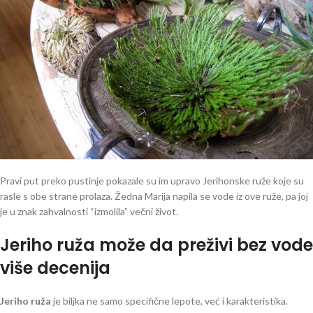
Pravi put preko pustinje pokazale su im upravo Jerihonske ruže koje su
rasle s obe strane prolaza. Žedna Marija napila se vode iz ove ruže, pa joj
je u znak zahvalnosti “izmolila” večni život.
Jeriho ruža može da preživi bez vode
više decenija
Jeriho ruža
je biljka ne samo specifične lepote, već i karakteristika.