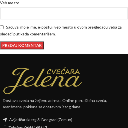
Veb mesto
Sačuvaj moje ime, e-poštu i veb mesto u ovom pregledaču veba za
sledeći put kada komentarišem.
Dostava cveća na željenu adresu. Online porudžbina cveća,
aranžmana, poklona sa dostavom istog dana.
Avijatičarski trg 3, Beograd (Zemun)
Telefon:
0646465647