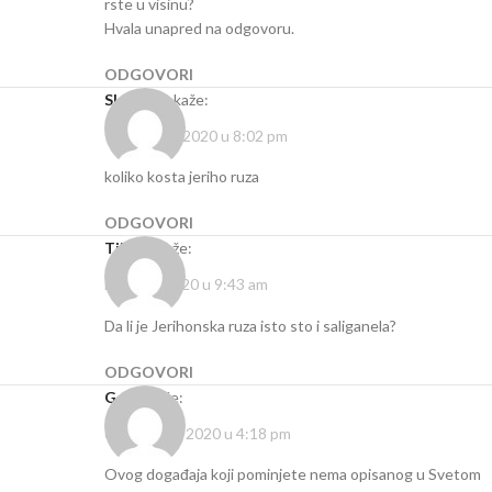
rste u visinu?
Hvala unapred na odgovoru.
ODGOVORI
Sladjana
kaže:
februar 21, 2020 u 8:02 pm
koliko kosta jeriho ruza
ODGOVORI
Tijana
kaže:
mart 11, 2020 u 9:43 am
Da li je Jerihonska ruza isto sto i saliganela?
ODGOVORI
Gost
kaže:
oktobar 16, 2020 u 4:18 pm
Ovog događaja koji pominjete nema opisanog u Svetom