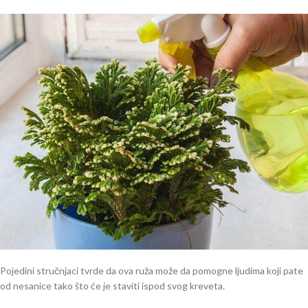
Pojedini stručnjaci tvrde da ova ruža može da pomogne ljudima koji pate
od nesanice tako što će je staviti ispod svog kreveta.