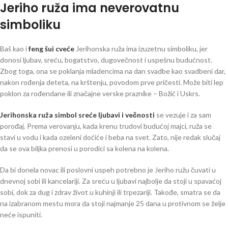
Jeriho ruža ima neverovatnu
simboliku
Baš kao i
feng šui cveće
Jerihonska ruža ima izuzetnu simboliku, jer
donosi ljubav, sreću, bogatstvo, dugovečnost i uspešnu budućnost.
Zbog toga, ona se poklanja mladencima na dan svadbe kao svadbeni dar,
nakon rođenja deteta, na krštenju, povodom prve pričesti. Može biti lep
poklon za rođendane ili značajne verske praznike – Božić i Uskrs.
Jerihonska ruža simbol sreće ljubavi i večnosti
se vezuje i za sam
porođaj. Prema verovanju, kada krenu trudovi budućoj majci, ruža se
stavi u vodu i kada ozeleni doćiće i beba na svet. Zato, nije redak slučaj
da se ova biljka prenosi u porodici sa kolena na kolena.
Da bi donela novac ili poslovni uspeh potrebno je Jeriho ružu čuvati u
dnevnoj sobi ili kancelariji. Za sreću u ljubavi najbolje da stoji u spavaćoj
sobi, dok za dug i zdrav život u kuhinji ili trpezariji. Takođe, smatra se da
na izabranom mestu mora da stoji najmanje 25 dana u protivnom se želje
neće ispuniti.