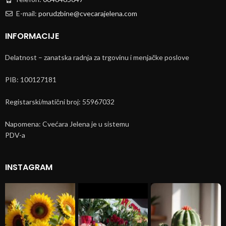
E-mail:
porudzbine@cvecarajelena.com
INFORMACIJE
Delatnost – zanatska radnja za trgovinu i menjačke poslove
PIB: 100127181
Registarski/matični broj: 55967032
Napomena: Cvećara Jelena je u sistemu
PDV-a
INSTAGRAM