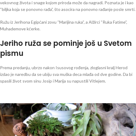
vekovnog života i snage kojom priroda može da nagradi. Poznata je i kao
“biljka koja se ponovno rađa”, što asocira na ponovno rađanje posle smrti.
Ružu iz Jerihona Egipćani zovu “Marijina ruka“, a Alžirci “Ruka Fatime”,
Muhademove kćerke.
Jeriho ruža se pominje još u Svetom
pismu
Prema predanju, ubrzo nakon Isusovog rođenja, zloglasni kralj Herod
izdao je naredbu da se ubiju sva muška deca mlađa od dve godine. Da bi
spasili život svom sinu Josip i Marija su napustili Vitlejem.