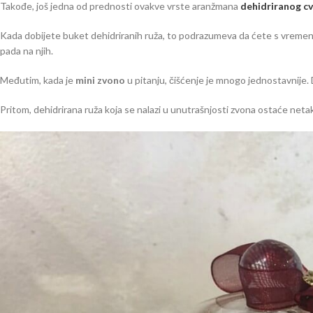
Takođe, još jedna od prednosti ovakve vrste aranžmana
dehidriranog c
Kada dobijete buket dehidriranih ruža, to podrazumeva da ćete s vremena 
pada na njih.
Međutim, kada je
mini zvono
u pitanju, čišćenje je mnogo jednostavnije. 
Pritom, dehidrirana ruža koja se nalazi u unutrašnjosti zvona ostaće net