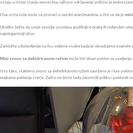
ostaju u istom stanju mesecima, njihovo održavanje prilično je jednostav
Ova vrsta ruža može se pronaći u raznim aranžmanima, a čini se da je
min
Ukoliko želite da svoje veselje, proslavu godišnjice braka ili rođendan u
najelegantniji izbor.
Zamislite oduševljenje na licu voljene osobe kada je obradujete ovakvim
Mini zvono sa dehidriranom ružom
može biti divan poklon za useljenje
Isto tako, stakleno zvono sa dehidriranom ružom savršeno je i kao pokl
majkama poklanja cveće. Zašto ne biste tada iskoristili priliku i poklonili