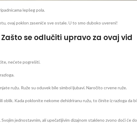
pripadnicama lepšeg pola.
uketu, ovaj poklon zaseniće sve ostale. U to smo duboko uvereni!
ašto se odlučiti upravo za ovaj vid
ite, nećete pogrešiti.
razloga.
jate ružu. Ruže su oduvek bile simbol ljubavi. Naročito crvene ruže.
li oblik. Kada poklonite nekome dehidriranu ružu, to činite iz razloga da bi
o. Svojim jednostavnim, ali upečatljivim dizajnom stakleno zvono doći će do