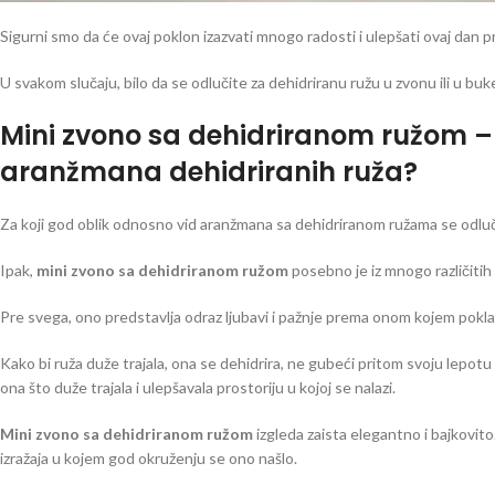
Sigurni smo da će ovaj poklon izazvati mnogo radosti i ulepšati ovaj dan 
U svakom slučaju, bilo da se odlučite za dehidriranu ružu u zvonu ili u b
Mini zvono sa dehidriranom ružom – Z
aranžmana dehidriranih ruža?
Za koji god oblik odnosno vid aranžmana sa dehidriranom ružama se odluč
Ipak,
mini zvono sa dehidriranom ružom
posebno je iz mnogo različitih 
Pre svega, ono predstavlja odraz ljubavi i pažnje prema onom kojem poklan
Kako bi ruža duže trajala, ona se dehidrira, ne gubeći pritom svoju lepotu i
ona što duže trajala i ulepšavala prostoriju u kojoj se nalazi.
Mini zvono sa dehidriranom ružom
izgleda zaista elegantno i bajkovit
izražaja u kojem god okruženju se ono našlo.