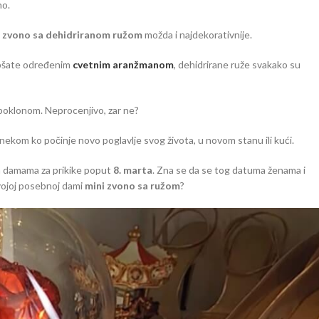
no.
i zvono sa dehidriranom ružom
možda i najdekorativnije.
lepšate određenim
cvetnim aranžmanom
, dehidrirane ruže svakako su
 poklonom. Neprocenjivo, zar ne?
 nekom ko počinje novo poglavlje svog života, u novom stanu ili kući.
on damama za prikike poput
8. marta
. Zna se da se tog datuma ženama i
 svojoj posebnoj dami
mini zvono sa ružom
?