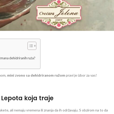
nžmana dehidriranih ruža?
onom,
mini zvono sa dehidriranom ružom
pravi je izbor za vas!
Lepota koja traje
ukete, ali nemaju vremena ili znanja da ih održavaju. S obzirom na to da