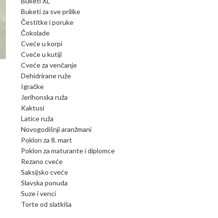
Buketi XL
Buketi za sve prilike
Čestitke i poruke
Čokolade
Cveće u korpi
Cveće u kutiji
Cveće za venčanje
Dehidrirane ruže
Igračke
Jerihonska ruža
Kaktusi
Latice ruža
Novogodišnji aranžmani
Poklon za 8. mart
Poklon za maturante i diplomce
Rezano cveće
Saksijsko cveće
Slavska ponuda
Suze i venci
Torte od slatkiša