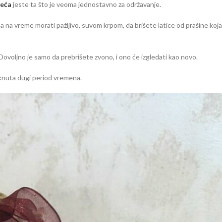
veća
jeste ta što je veoma jednostavno za održavanje.
na vreme morati pažljivo, suvom krpom, da brišete latice od prašine koja
Dovoljno je samo da prebrišete zvono, i ono će izgledati kao novo.
aknuta dugi period vremena.