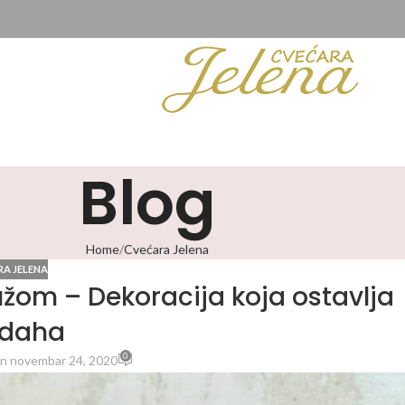
Blog
Home
Cvećara Jelena
A JELENA
žom – Dekoracija koja ostavlja
 daha
0
n novembar 24, 2020