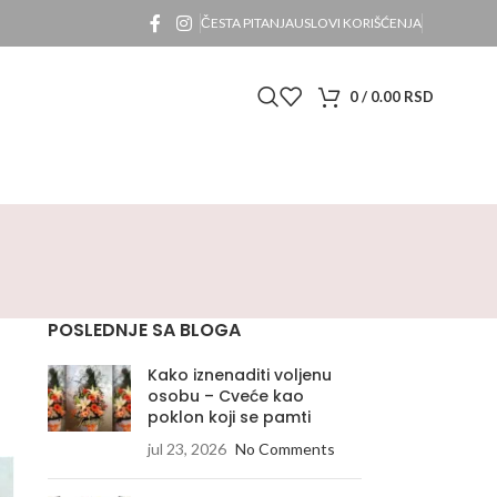
ČESTA PITANJA
USLOVI KORIŠĆENJA
0
/
0.00
RSD
POSLEDNJE SA BLOGA
Kako iznenaditi voljenu
osobu – Cveće kao
poklon koji se pamti
jul 23, 2026
No Comments