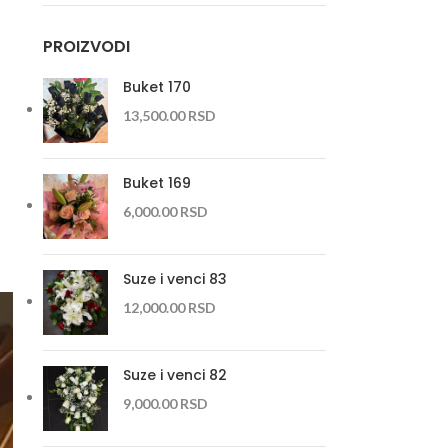
PROIZVODI
Buket 170
13,500.00
RSD
Buket 169
6,000.00
RSD
Suze i venci 83
12,000.00
RSD
Suze i venci 82
9,000.00
RSD