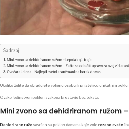
Sadržaj
Mini zvono sa dehidriranom ružom – Lepota koja traje
Mini zvono sa dehidriranom ružom – Zašto se odlučiti upravo za ovaj vid ara
Cvećara Jelena – Najlepši cvetni aranžmani na korak do vas
Ukoliko želite da obradujete voljenu osobu ili prijateljicu unikatnim pokl
Ovako jedinstven poklon svakoga bi ostavio bez teksta.
Mini zvono sa dehidriranom ružom – 
Dehidrirane ruže
savršen su poklon damama koje vole
rezano cveće
i b