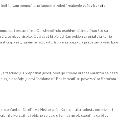
 koji će vam pomoći da prilagodite izgled i značenje
vašeg
buketa
.
obom, kao i prosperitet. Oni simbolizuju osobine lojalnosti kao što su
ržite glavu visoko. Ovaj cvet bi bio odličan poklon za prijatelja koji je
tičniji gest, izaberite ružičastu ili crvenu boju koja predstavlja vašu ljub
zuje fascinaciju i prepoznatljivost. Svetlije crvene nijanse karanfila se čest
blje osećaje ljubavi i naklonosti. Beli karanfili su povezani sa čistoćom i
ju osećanja prijateljstva. Nežne latice šalju poruku radosti, optimizma i
ularni u korsažima i obično se daju u formalnim okruženjima da bi se