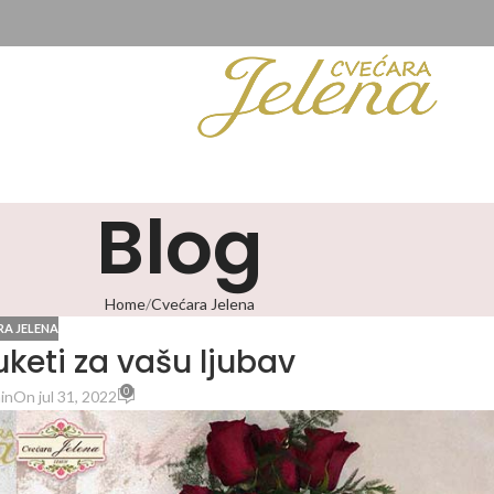
Blog
Home
Cvećara Jelena
A JELENA
keti za vašu ljubav
0
in
On jul 31, 2022