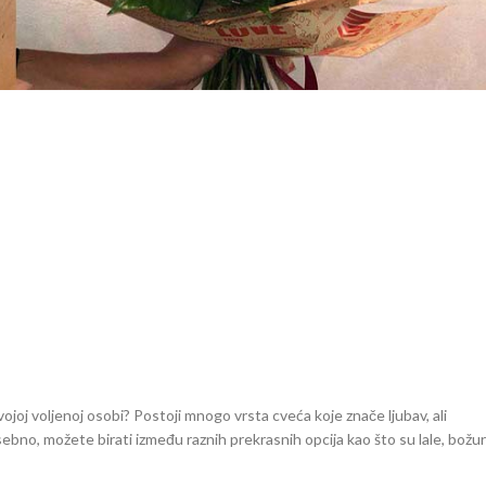
ojoj voljenoj osobi? Postoji mnogo vrsta cveća koje znače ljubav, ali
ebno, možete birati između raznih prekrasnih opcija kao što su lale, božuri