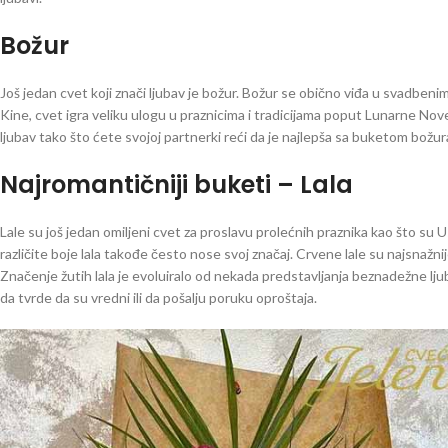
Božur
Još jedan cvet koji znači ljubav je božur. Božur se obično viđa u svadben
Kine, cvet igra veliku ulogu u praznicima i tradicijama poput Lunarne Nove
ljubav tako što ćete svojoj partnerki reći da je najlepša sa buketom božur
Najromantičniji buketi – Lala
Lale su još jedan omiljeni cvet za proslavu prolećnih praznika kao što su U
različite boje lala takođe često nose svoj značaj. Crvene lale su najsnažni
Značenje žutih lala je evoluiralo od nekada predstavljanja beznadežne ljuba
da tvrde da su vredni ili da pošalju poruku oproštaja.