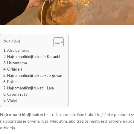
Sadržaj
Alstroemeria
Najromantičniji buketi – Karanfil
Hrizantema
Orhideja
Najromantičniji buketi – Jorgovan
Božur
Najromantičniji buketi – Lala
Crvena ruža
Violet
Najromantičniji buketi
– Tražite romantičan buket koji ćete pokloniti sv
najpoznatija je crvena ruža. Međutim, ako tražite nešto jedinstvenije i pos
orhideja.