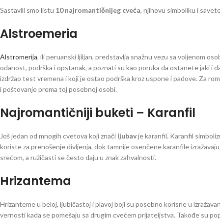
Sastavili smo listu
10 najromantičnijeg cveća
, njihovu simboliku i savete
Alstroemeria
Alstromerija
, ili peruanski ljiljan, predstavlja snažnu vezu sa voljenom os
odanost, podrška i opstanak, a poznati su kao poruka da ostanete jaki i da d
izdržao test vremena i koji je ostao podrška kroz uspone i padove. Za roman
i poštovanje prema toj posebnoj osobi.
Najromantičniji buketi – Karanfil
Još jedan od mnogih cvetova koji znači
ljubav
je karanfil. Karanfil simboli
koriste za prenošenje divljenja, dok tamnije osenčene karanfile izražavaju du
srećom, a ružičasti se često daju u znak zahvalnosti.
Hrizantema
Hrizanteme u beloj, ljubičastoj i plavoj boji su posebno korisne u izražavan
vernosti kada se pomešaju sa drugim cvećem prijateljstva. Takođe su pop