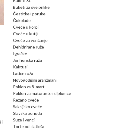
Buketi XL
Buketi za sve prilike
Čestitke i poruke
Čokolade
Cveće u korpi
Cveće u kutiji
Cveće za venčanje
Dehidrirane ruže
Igračke
Jerihonska ruža
Kaktusi
Latice ruža
Novogodišnji aranžmani
Poklon za 8. mart
Poklon za maturante i diplomce
Rezano cveće
Saksijsko cveće
Slavska ponuda
Suze i venci
 i
Torte od slatkiša