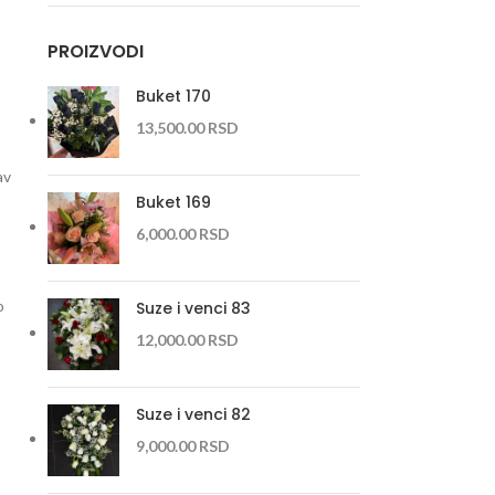
PROIZVODI
Buket 170
13,500.00
RSD
av
Buket 169
6,000.00
RSD
o
Suze i venci 83
12,000.00
RSD
Suze i venci 82
9,000.00
RSD