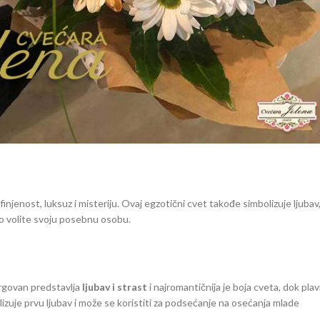
finjenost, luksuz i misteriju. Ovaj egzotični cvet takođe simbolizuje ljubav
što volite svoju posebnu osobu.
jorgovan predstavlja
ljubav i strast
i najromantičnija je boja cveta, dok plav
lizuje prvu ljubav i može se koristiti za podsećanje na osećanja mlade