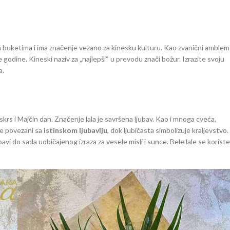
im buketima i ima značenje vezano za kinesku kulturu. Kao zvanični amblem
 godine. Kineski naziv za „najlepši“ u prevodu znači božur. Izrazite svoju
a.
skrs i Majčin dan. Značenje lala je savršena ljubav. Kao i mnoga cveća,
je povezani sa
istinskom ljubavlju
, dok ljubičasta simbolizuje kraljevstvo.
vi do sada uobičajenog izraza za vesele misli i sunce. Bele lale se koriste