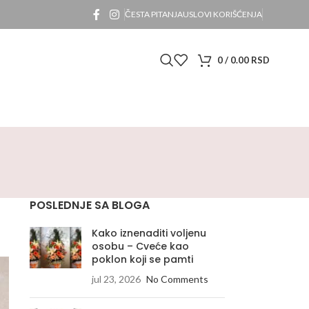
ČESTA PITANJA
USLOVI KORIŠĆENJA
0
/
0.00
RSD
POSLEDNJE SA BLOGA
Kako iznenaditi voljenu
osobu – Cveće kao
poklon koji se pamti
jul 23, 2026
No Comments