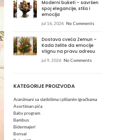
Moderni buketi – savršen
spoj elegancije, stila i
emocija
jul 16, 2026
No Comments
Dostava cveća Zemun –
Kada želite da emocije
stignu na pravu adresu
jul 9, 2026
No Comments
KATEGORIJE PROIZVODA
Aranžmani sa slatkišima i plišanim igračkama
Asortiman pića
Baby program
Bambus
Bidermajeri
Bonsai