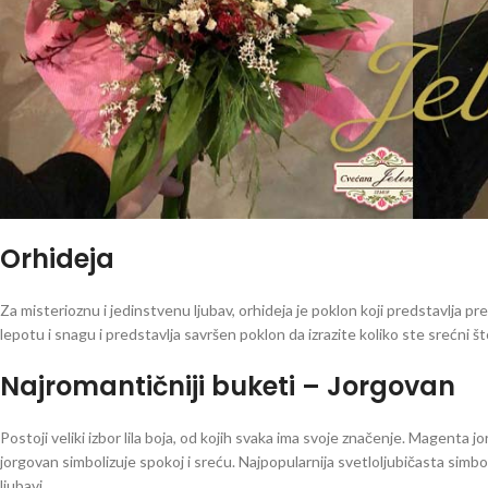
Orhideja
Za misterioznu i jedinstvenu ljubav, orhideja je poklon koji predstavlja pre
lepotu i snagu i predstavlja savršen poklon da izrazite koliko ste srećni 
Najromantičniji buketi – Jorgovan
Postoji veliki izbor lila boja, od kojih svaka ima svoje značenje. Magenta 
jorgovan simbolizuje spokoj i sreću. Najpopularnija svetloljubičasta simbo
ljubavi.