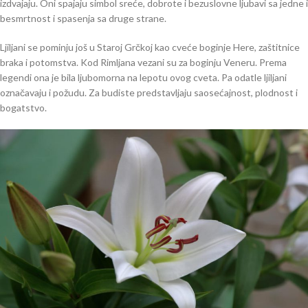
izdvajaju. Oni spajaju simbol sreće, dobrote i bezuslovne ljubavi sa jedne i
besmrtnost i spasenja sa druge strane.
Ljiljani se pominju još u Staroj Grčkoj kao cveće boginje Here, zaštitnice
braka i potomstva. Kod Rimljana vezani su za boginju Veneru. Prema
legendi ona je bila ljubomorna na lepotu ovog cveta. Pa odatle ljiljani
označavaju i požudu. Za budiste predstavljaju saosećajnost, plodnost i
bogatstvo.