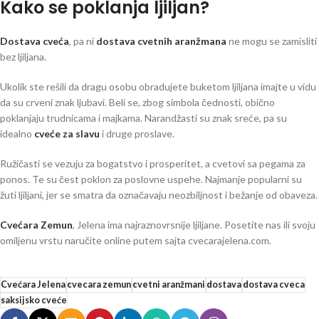
Kako se poklanja ljiljan?
Dostava cveća
, pa ni
dostava cvetnih aranžmana
ne mogu se zamisliti
bez ljiljana.
Ukolik ste rešili da dragu osobu obradujete buketom ljiljana imajte u vidu
da su crveni znak ljubavi. Beli se, zbog simbola čednosti, obično
poklanjaju trudnicama i majkama. Narandžasti su znak sreće, pa su
idealno
cveće za slavu
i druge proslave.
Ružičasti se vezuju za bogatstvo i prosperitet, a cvetovi sa pegama za
ponos. Te su čest poklon za poslovne uspehe. Najmanje popularni su
žuti ljiljani, jer se smatra da označavaju neozbiljnost i bežanje od obaveza.
Cvećara Zemun
, Jelena ima najraznovrsnije ljiljane. Posetite nas ili svoju
omiljenu vrstu naručite online putem sajta cvecarajelena.com.
Cvećara Jelena
cvecara zemun
cvetni aranžmani
dostava
dostava cveca
saksijsko cveće