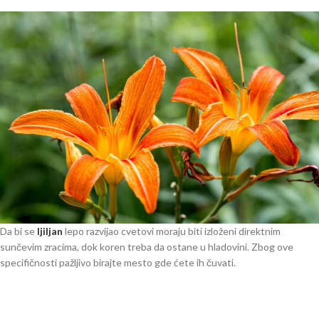
Da bi se
ljiljan
lepo razvijao cvetovi moraju biti izloženi direktnim
sunčevim zracima, dok koren treba da ostane u hladovini. Zbog ove
specifičnosti pažljivo birajte mesto gde ćete ih čuvati.