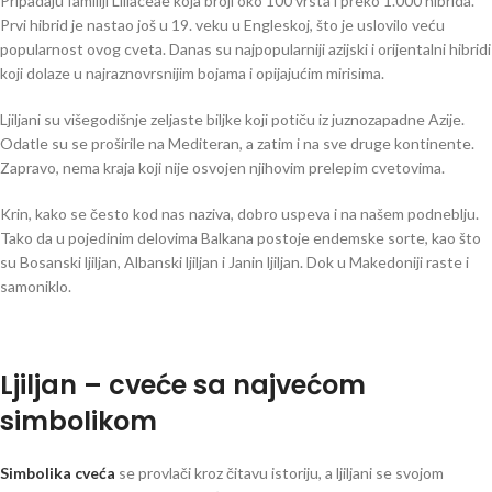
Pripadaju familiji Liliaceae koja broji oko 100 vrsta i preko 1.000 hibrida.
Prvi hibrid je nastao još u 19. veku u Engleskoj, što je uslovilo veću
popularnost ovog cveta. Danas su najpopularniji azijski i orijentalni hibridi
koji dolaze u najraznovrsnijim bojama i opijajućim mirisima.
Ljiljani su višegodišnje zeljaste biljke koji potiču iz juznozapadne Azije.
Odatle su se proširile na Mediteran, a zatim i na sve druge kontinente.
Zapravo, nema kraja koji nije osvojen njihovim prelepim cvetovima.
Krin, kako se često kod nas naziva, dobro uspeva i na našem podneblju.
Tako da u pojedinim delovima Balkana postoje endemske sorte, kao što
su Bosanski ljiljan, Albanski ljiljan i Janin ljiljan. Dok u Makedoniji raste i
samoniklo.
Ljiljan – cveće sa najvećom
simbolikom
Simbolika cveća
se provlači kroz čitavu istoriju, a ljiljani se svojom