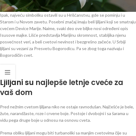
Ipak, najveću simboliku ostavili su u Hrišćanstvu, gde se pominju i u
Starom i u Novom zavetu. Posebni značaj imaju beli ljiljani koji se smatraju
cvećem Device Marije. Naime, svaki deo ove biljke nosi određeni opis
Isusove majke. Lišće predstavlja Marijinu skromnost, stabljika njenu
posvećnost veri, a beli cvetovi nevinost i bezgrešno začeće. U Srbiji
ljiljani su vezani za Presvetu Bogorodicu. Pa se zbog toga nazivaju i
Bogorodičin cvet.
Ljiljani su
najlepše letnje cveće za
vaš dom
Pred nežnim cvetom ljiljana niko ne ostaje ravnodušan. Najčešće je bele,
žute, narandžaste, roze i crvene boje. Postoje i dvobojni i sa šarama u
vidu pega druge boje u odnosu na osnovu cveta.
Prema obliku ljiljani mogu biti turbanoliki sa manjim cvetovima čije su