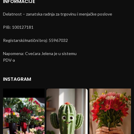
INFORMACIJE
Delatnost – zanatska radnja za trgovinu i menjačke poslove
PIB: 100127181
Registarski/matični broj: 55967032
Napomena: Cvećara Jelena je u sistemu
PDV-a
INSTAGRAM