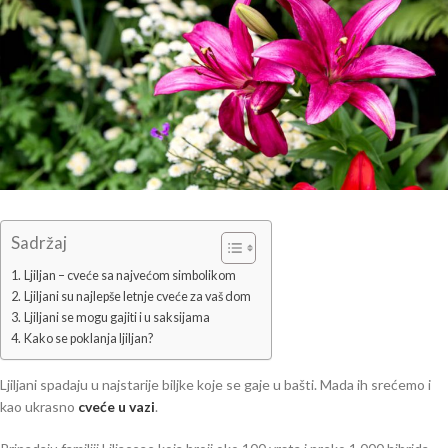
Sadržaj
Ljiljan – cveće sa najvećom simbolikom
Ljiljani su najlepše letnje cveće za vaš dom
Ljiljani se mogu gajiti i u saksijama
Kako se poklanja ljiljan?
Ljiljani spadaju u najstarije biljke koje se gaje u bašti. Mada ih srećemo i
kao ukrasno
cveće u vazi
.