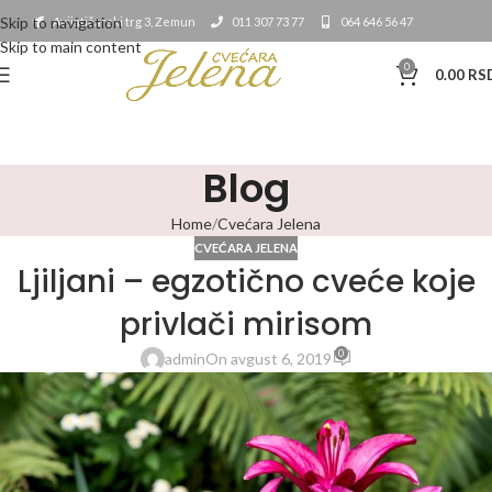
Skip to navigation
Avijatičarski trg 3, Zemun
011 307 73 77
064 646 56 47
Skip to main content
0
0.00
RS
Blog
Home
Cvećara Jelena
CVEĆARA JELENA
Ljiljani – egzotično cveće koje
privlači mirisom
0
admin
On avgust 6, 2019