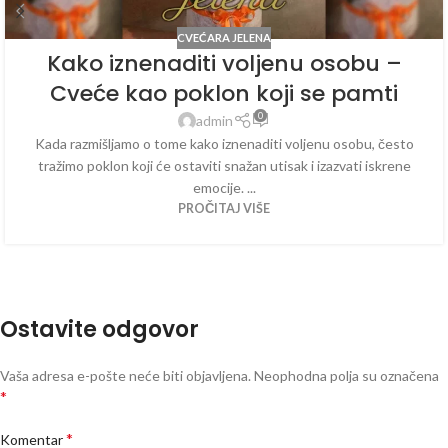
CVEĆARA JELENA
Kako iznenaditi voljenu osobu –
Cveće kao poklon koji se pamti
0
admin
Kada razmišljamo o tome kako iznenaditi voljenu osobu, često
tražimo poklon koji će ostaviti snažan utisak i izazvati iskrene
emocije. ...
PROČITAJ VIŠE
Ostavite odgovor
Vaša adresa e-pošte neće biti objavljena.
Neophodna polja su označena
*
*
Komentar