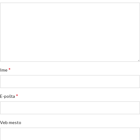
*
Ime
*
E-pošta
Veb mesto