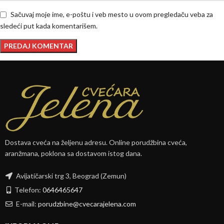
Sačuvaj moje ime, e-poštu i veb mesto u ovom pregledaču veba za
sledeći put kada komentarišem.
Dostava cveća na željenu adresu. Online porudžbina cveća,
aranžmana, poklona sa dostavom istog dana.
Avijatičarski trg 3, Beograd (Zemun)
Telefon:
0646465647
E-mail:
porudzbine@cvecarajelena.com