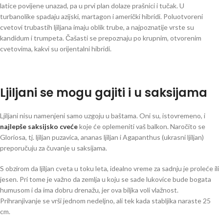
latice povijene unazad, pa u prvi plan dolaze prašnici i tučak. U
turbanolike spadaju azijski, martagon i američki hibridi. Poluotvoreni
cvetovi trubastih ljiljana imaju oblik trube, a najpoznatije vrste su
kandidum i trumpeta. Čašasti se prepoznaju po krupnim, otvorenim
cvetovima, kakvi su orijentalni hibridi.
Ljiljani se mogu gajiti i u saksijama
Ljiljani nisu namenjeni samo uzgoju u baštama. Oni su, istovremeno, i
najlepše saksijsko cveće
koje će oplemeniti vaš balkon. Naročito se
Gloriosa, tj. ljiljan puzavica, ananas ljiljan i Agapanthus (ukrasni ljiljan)
preporučuju za čuvanje u saksijama.
S obzirom da ljiljan cveta u toku leta, idealno vreme za sadnju je proleće ili
jesen. Pri tome je važno da zemlja u koju se sade lukovice bude bogata
humusom i da ima dobru drenažu, jer ova biljka voli vlažnost.
Prihranjivanje se vrši jednom nedeljno, ali tek kada stabljika naraste 25
cm.