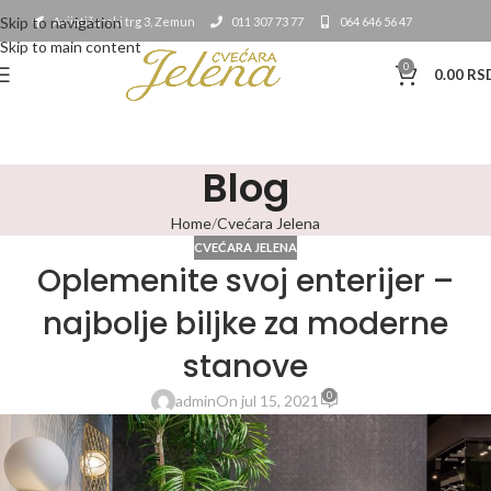
Skip to navigation
Avijatičarski trg 3, Zemun
011 307 73 77
064 646 56 47
Skip to main content
0
0.00
RS
Blog
Home
Cvećara Jelena
CVEĆARA JELENA
Oplemenite svoj enterijer –
najbolje biljke za moderne
stanove
0
admin
On jul 15, 2021