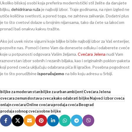
Ukoliko bliskoj osobi koja preferira modernistički stil želite da darujete
biljku,
dehidrirana ruža
je najbolji izbor. Traje godinama, na njen izgled ne
utiče količina svetlosti, a pored toga, ne zahteva zalivanje. Dodatni plus
je to što cvetovi dolaze u brojnim nijansama, tako da ćete sa lakoćom
pronaći baš onakvu kakvu tražite.
Ako još uvek niste sigurni koje biljke bi bile najbolji izbor za Vaš enterijer,
pozovite nas. Pomoći ćemo Vam da donesete odluku i odaberete cveće
koje u potpunosti odgovara Vašim željama.
Cvećara Jelena
nudi Vam
raznovrstan izbor sobnih i rezanih biljaka, kao i originalnih poklon-paketa
koji pored cveća uključuju odabrana pića ili igračke. Posebna pogodnost
je to što porudžbine
isporučujemo
na bilo koju adresu u Srbiji.
biljke za moderan stan
biljke za urban ambijent
Cvećara Jelena
cvecara zemun
dostava cveca
kako odabrati biljke
Najveći izbor cveća
onlajn cvećara
Online cvećara
prodaja cveća Beograd
prodaja sobnog cveća
sobne biljke