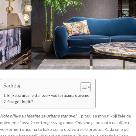
Sadržaj
Biljke za urbane stanove – vodite računa o ovome
Šta i gde kupiti?
Koje biljke su idealne za urbane stanove
?
– pitaju se mnogi koji žele da
oplemene i osveže enterijer svog doma. Odavno je poznato da biljke u
velikoj meri utiču na to kako ćemo doživeti neki prostor. Kada smo po
ceo dan u kancelariji, udaljeni od parkova i šuma, delić prirode koji nas