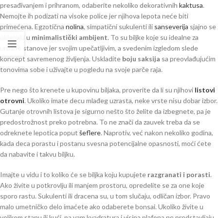
presađivanjem i prihranom, odaberite nekoliko dekorativnih
kaktusa
.
Nemojte ih podizati na visoke police jer njihova lepota neće biti
primećena. Egzotična
nolina
, simpatični sukulenti ili
sanseverija
sjajno se
uklapaju u
minimalistički ambijent
. To su biljke koje su idealne za
urbane stanove jer svojim upečatljivim, a svedenim izgledom slede
koncept savremenog življenja. Uskladite
boju saksija
sa preovlađujućim
tonovima sobe i uživajte u pogledu na svoje parče raja.
Pre nego što krenete u kupovinu biljaka, proverite da li su njihovi
listovi
otrovni
. Ukoliko imate decu mlađeg uzrasta, neke vrste nisu dobar izbor.
Gutanje otrovnih listova je sigurno nešto što želite da izbegnete, pa je
predostrožnost preko potrebna. To ne znači da zauvek treba da se
odreknete lepotica poput
šeflere
. Naprotiv, već nakon nekoliko godina,
kada deca porastu i postanu svesna potencijalne opasnosti, moći ćete
da nabavite i takvu biljku.
Imajte u vidu i to koliko će se biljka koju kupujete
razgranati i porasti
.
Ako živite u potkrovlju ili manjem prostoru, opredelite se za one koje
sporo rastu. Sukulenti ili dracena su, u tom slučaju, odličan izbor. Pravo
malo umetničko delo imaćete ako odaberete bonsai. Ukoliko živite u
velikom stanu ili kući, pa vam kvadratura i visina plafona ne predstavljaju