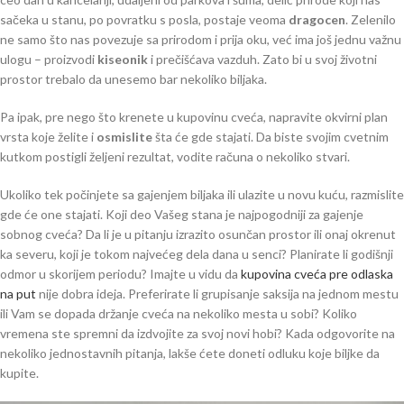
sačeka u stanu, po povratku s posla, postaje veoma
dragocen
. Zelenilo
ne samo što nas povezuje sa prirodom i prija oku, već ima još jednu važnu
ulogu – proizvodi
kiseonik
i prečišćava vazduh. Zato bi u svoj životni
prostor trebalo da unesemo bar nekoliko biljaka.
Pa ipak, pre nego što krenete u kupovinu cveća, napravite okvirni plan
vrsta koje želite i
osmislite
šta će gde stajati. Da biste svojim cvetnim
kutkom postigli željeni rezultat, vodite računa o nekoliko stvari.
Ukoliko tek počinjete sa gajenjem biljaka ili ulazite u novu kuću, razmislite
gde će one stajati. Koji deo Vašeg stana je najpogodniji za gajenje
sobnog cveća? Da li je u pitanju izrazito osunčan prostor ili onaj okrenut
ka severu, koji je tokom najvećeg dela dana u senci? Planirate li godišnji
odmor u skorijem periodu? Imajte u vidu da
kupovina cveća pre odlaska
na put
nije dobra ideja. Preferirate li grupisanje saksija na jednom mestu
ili Vam se dopada držanje cveća na nekoliko mesta u sobi? Koliko
vremena ste spremni da izdvojite za svoj novi hobi? Kada odgovorite na
nekoliko jednostavnih pitanja, lakše ćete doneti odluku koje biljke da
kupite.