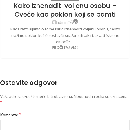
Kako iznenaditi voljenu osobu –
Cveće kao poklon koji se pamti
0
admin
Kada razmišljamo o tome kako iznenaditi voljenu osobu, često
tražimo poklon koji će ostaviti snažan utisak i izazvati iskrene
emocije. ...
PROČITAJ VIŠE
Ostavite odgovor
Vaša adresa e-pošte neće biti objavljena.
Neophodna polja su označena
*
*
Komentar