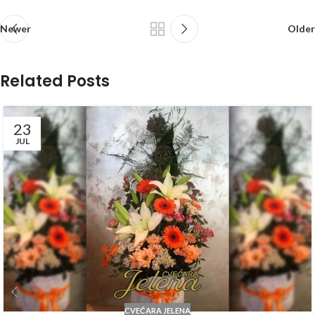
Newer
Older
Related Posts
23
JUL
CVEĆARA JELENA