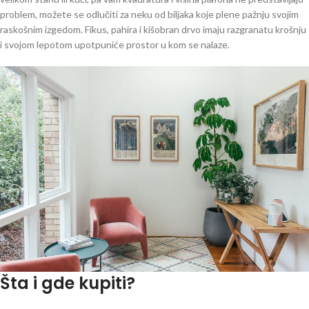
problem, možete se odlučiti za neku od biljaka koje plene pažnju svojim
raskošnim izgedom. Fikus, pahira i kišobran drvo imaju razgranatu krošnju
i svojom lepotom upotpuniće prostor u kom se nalaze.
Šta i gde kupiti?