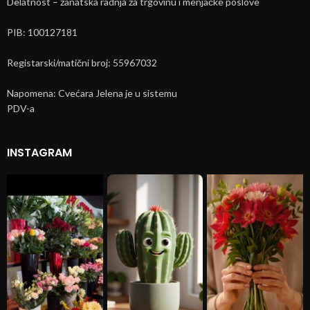
Delatnost – zanatska radnja za trgovinu i menjačke poslove
PIB: 100127181
Registarski/matični broj: 55967032
Napomena: Cvećara Jelena je u sistemu
PDV-a
INSTAGRAM