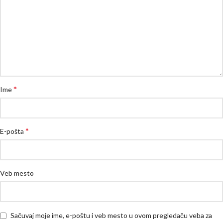
*
Ime
*
E-pošta
Veb mesto
Sačuvaj moje ime, e-poštu i veb mesto u ovom pregledaču veba za