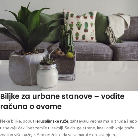
Biljke za urbane stanove – vodite
računa o ovome
Neke biljke, poput
jerusalimske ruže
, zahtevaju veoma
malo truda
i lepo
uspevaju čak i bez zemlje u saksiji. Sa druge strane, ima i onih koje traže
znatno više pažnje. Ako ne želite da se zamarate orezivanjem,