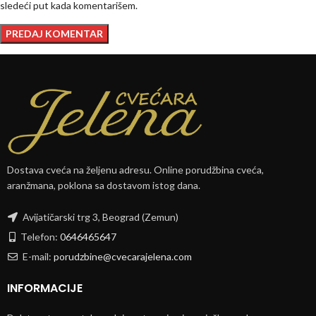
sledeći put kada komentarišem.
Dostava cveća na željenu adresu. Online porudžbina cveća,
aranžmana, poklona sa dostavom istog dana.
Avijatičarski trg 3, Beograd (Zemun)
Telefon:
0646465647
E-mail:
porudzbine@cvecarajelena.com
INFORMACIJE